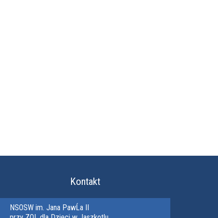
Kontakt
NSOSW im. Jana PawĹa II
przy ZOL dla Dzieci w Jaszkotlu