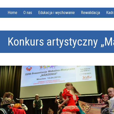
Home
O nas
Edukacja i wychowanie
Rewalidacja
Kadr
Konkurs artystyczny „M