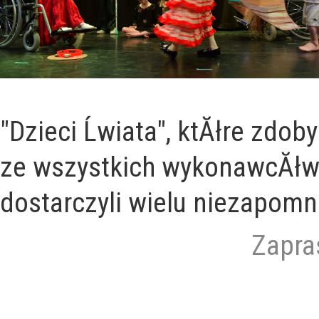
"Dzieci Ĺwiata", ktĂłre zdo
ze wszystkich wykonawcĂłw. 
dostarczyli wielu niezapomn
Zapras