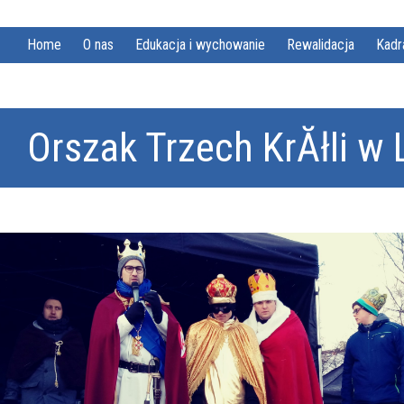
Home
O nas
Edukacja i wychowanie
Rewalidacja
Kadr
Orszak Trzech KrĂłli w 