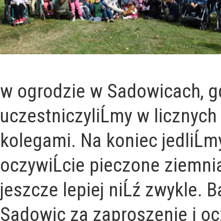
w ogrodzie w Sadowicach, gdz
uczestniczyliĹmy w licznych
kolegami. Na koniec jedliĹmy
oczywiĹcie pieczone ziemnia
jeszcze lepiej niĹź zwykle. 
Sadowic za zaproszenie i ocz