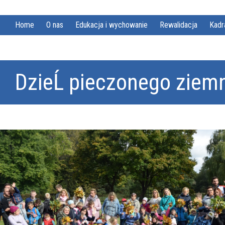
Home
O nas
Edukacja i wychowanie
Rewalidacja
Kadr
DzieĹ pieczonego ziem