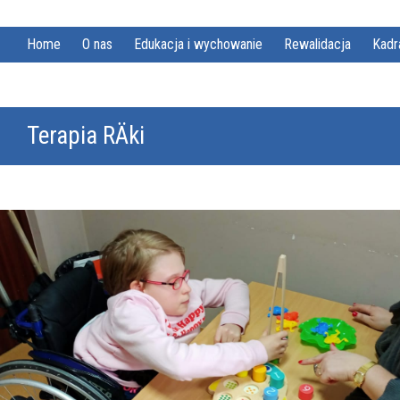
Home
O nas
Edukacja i wychowanie
Rewalidacja
Kadr
Terapia RÄki