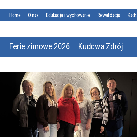
Home
O nas
Edukacja i wychowanie
Rewalidacja
Kadr
Ferie zimowe 2026 – Kudowa Zdrój