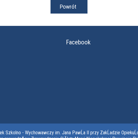
Powrót
Facebook
dek Szkolno - Wychowawczy im. Jana PawĹa II przy ZakĹadzie OpiekuĹ