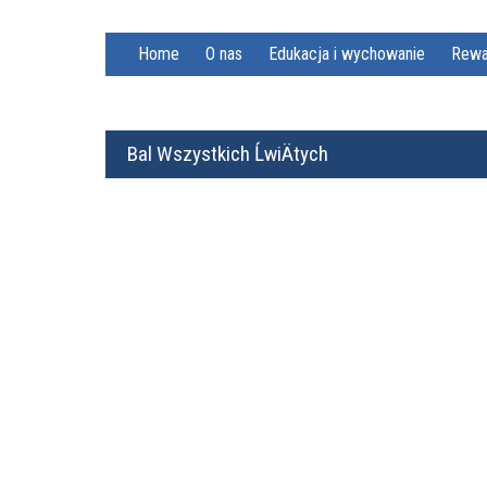
Home
O nas
Edukacja i wychowanie
Rewa
Bal Wszystkich ĹwiÄtych