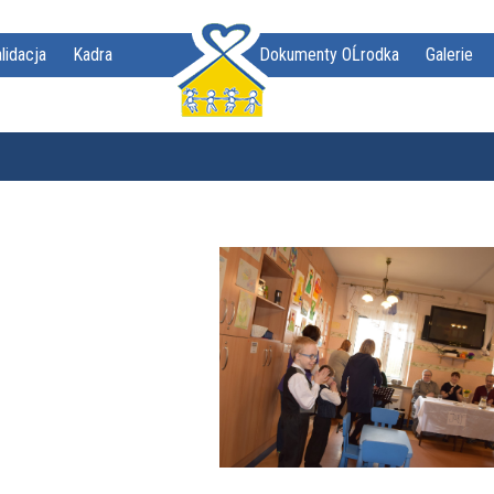
lidacja
Kadra
Dokumenty OĹrodka
Galerie