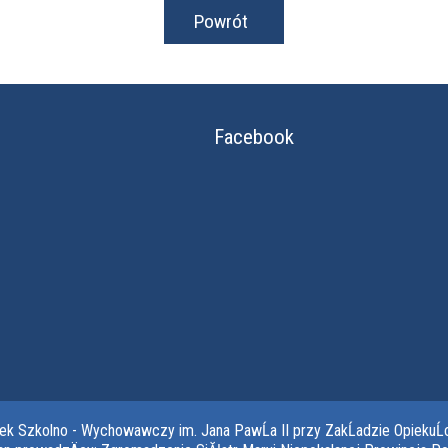
Powrót
Facebook
dek Szkolno - Wychowawczy im. Jana PawĹa II przy ZakĹadzie OpiekuĹ