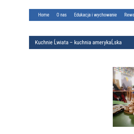
Home
O nas
Edukacja i wychowanie
Rewa
Kuchnie Ĺwiata – kuchnia amerykaĹska