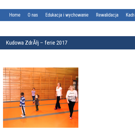
Home
O nas
Edukacja i wychowanie
Rewalidacja
Kadr
Kudowa ZdrĂłj – ferie 2017