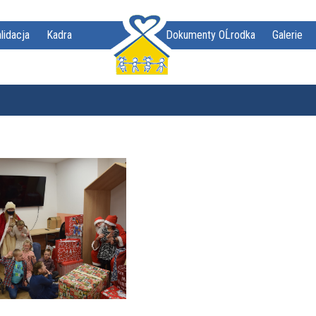
lidacja
Kadra
Dokumenty OĹrodka
Galerie