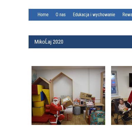
Home
O nas
Edukacja i wychowanie
Rewa
MikoĹaj 2020