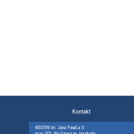
Kontakt
NSOSW im. Jana PawĹa II
przy ZOL dla Dzieci w Jaszkotlu