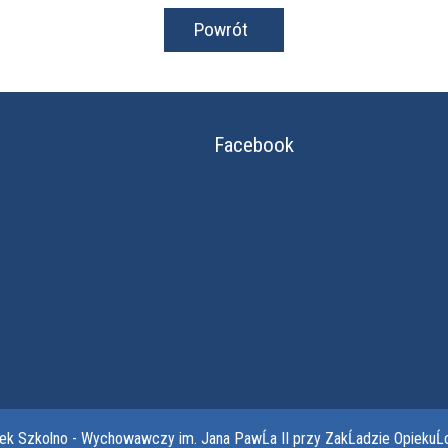
Powrót
Facebook
dek Szkolno - Wychowawczy im. Jana PawĹa II przy ZakĹadzie OpiekuĹ