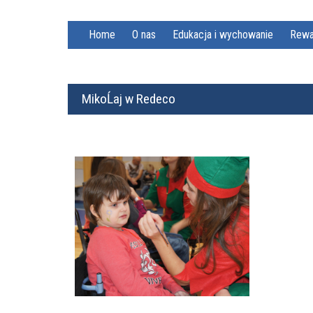
Home
O nas
Edukacja i wychowanie
Rewa
MikoĹaj w Redeco