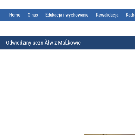
Home
O nas
Edukacja i wychowanie
Rewalidacja
Kadr
Odwiedziny uczniĂłw z MaĹkowic