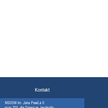
Kontakt
NSOSW im. Jana PawĹa II
przy ZOL dla Dzieci w Jaszkotlu