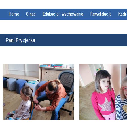
Home
O nas
Edukacja i wychowanie
Rewalidacja
Kadr
Pani Fryzjerka