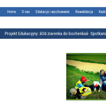
Home
O nas
Edukacja i wychowanie
Rewalidacja
Kadr
Projekt Edukacyjny: âOd ziarenka do bochenkaâ- Spotkan