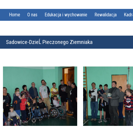
Home
O nas
Edukacja i wychowanie
Rewalidacja
Kadr
Sadowice-DzieĹ Pieczonego Ziemniaka