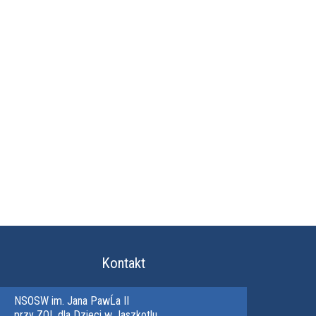
Kontakt
NSOSW im. Jana PawĹa II
przy ZOL dla Dzieci w Jaszkotlu