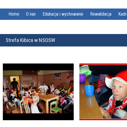
Home
O nas
Edukacja i wychowanie
Rewalidacja
Kadr
Strefa Kibica w NSOSW