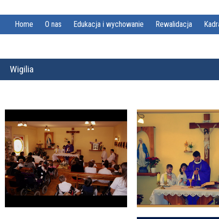
Home
O nas
Edukacja i wychowanie
Rewalidacja
Kadr
Wigilia