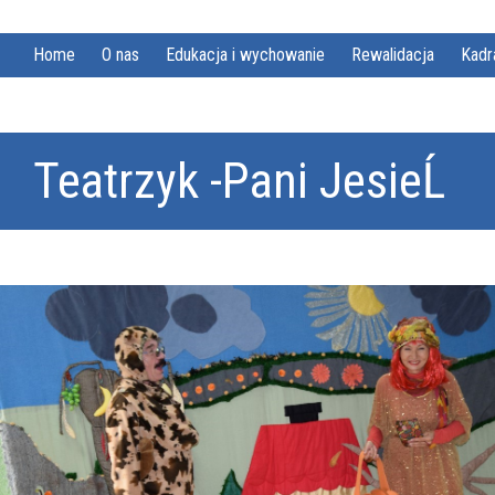
Home
O nas
Edukacja i wychowanie
Rewalidacja
Kadr
Teatrzyk -Pani JesieĹ