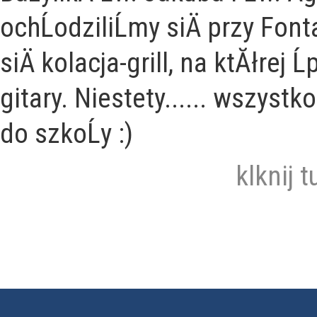
ochĹodziliĹmy siÄ przy Fon
siÄ kolacja-grill, na ktĂłre
gitary.
Niestety...... wszystko
do szkoĹy :)
klknij t