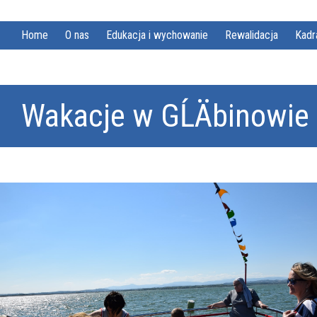
Home
O nas
Edukacja i wychowanie
Rewalidacja
Kadr
Wakacje w GĹÄbinowie