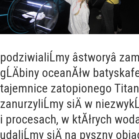
podziwialiĹmy âstworyâ z
gĹÄbiny oceanĂłw batyska
tajemnice zatopionego Titani
zanurzyliĹmy siÄ w niezwyk
i procesach, w ktĂłrych woda
udaliĹmy siÄ na pyszny obia