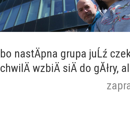
bo nastÄpna grupa juĹź czek
chwilÄ wzbiÄ siÄ do gĂłry,
zapra