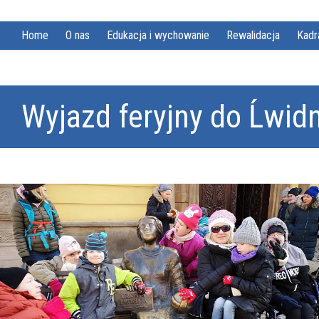
Home
O nas
Edukacja i wychowanie
Rewalidacja
Kadr
Wyjazd feryjny do Ĺwid