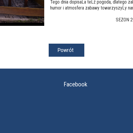
Tego dnia dopisaĹa teĹź pogoda, dlatego za
humor i atmosfera zabawy towarzyszyĹy na
SEZON 2
Powrót
Facebook