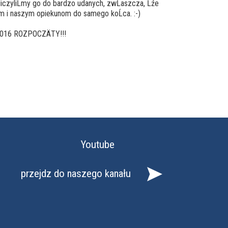
liczyliĹmy go do bardzo udanych, zwĹaszcza, Ĺźe
m i naszym opiekunom do samego koĹca. :-)
016 ROZPOCZÄTY!!!
Youtube
przejdz do naszego kanału