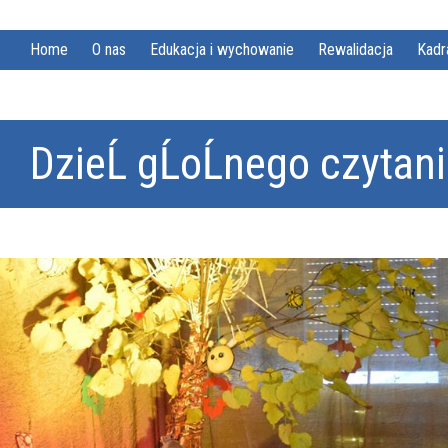
Home
O nas
Edukacja i wychowanie
Rewalidacja
Kadr
DzieĹ gĹoĹnego czytan