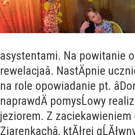
asystentami. Na powitanie odĹ
rewelacjaâ. NastÄpnie uczn
na role opowiadanie pt. âDo
naprawdÄ pomysĹowy realiz
jeziorem. Z zaciekawieniem o
Ziarenkachâ, ktĂłrej gĹĂł