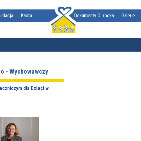
lidacja
Kadra
Dokumenty OĹrodka
Galerie
lno - Wychowawczy
Leczniczym dla Dzieci w