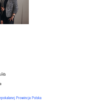
kĂłb
a
epokalanej
Prowincja Polska