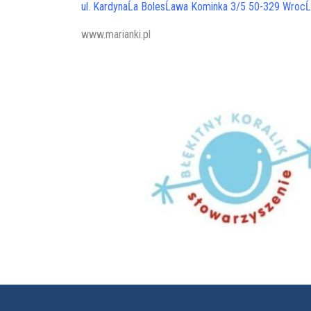
ul. KardynaĹa BolesĹawa Kominka 3/5
50-329 WrocĹ
www.marianki.pl