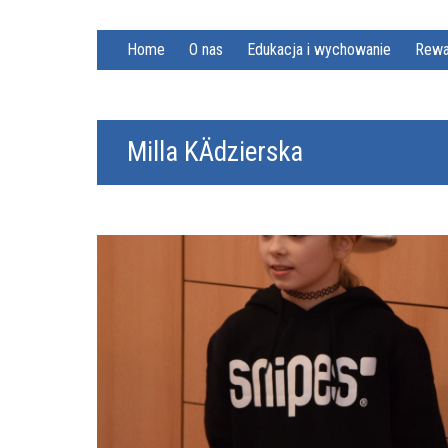
Home
O nas
Edukacja i wychowanie
Rewa
Milla KÄdzierska