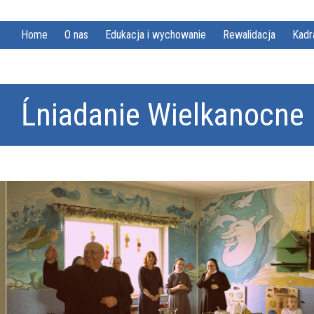
Home
O nas
Edukacja i wychowanie
Rewalidacja
Kadr
Ĺniadanie Wielkanocne