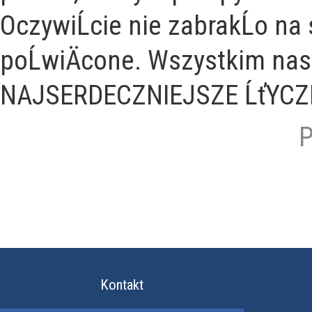
OczywiĹcie nie zabrakĹo na 
poĹwiÄcone. Wszystkim nas
NAJSERDECZNIEJSZE ĹťYCZENI
P
Kontakt