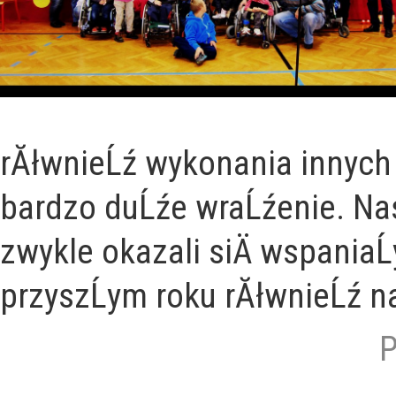
rĂłwnieĹź wykonania innych 
bardzo duĹźe wraĹźenie. Nas
zwykle okazali siÄ wspania
przyszĹym roku rĂłwnieĹź na
P